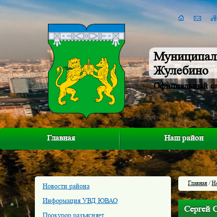
Муниципал
Жулебино
Официальный с
Главная
Наш район
Главная
/
Н
Новости района
Информация УВД ЮВАО
Сергей 
Прокурор разъясняет