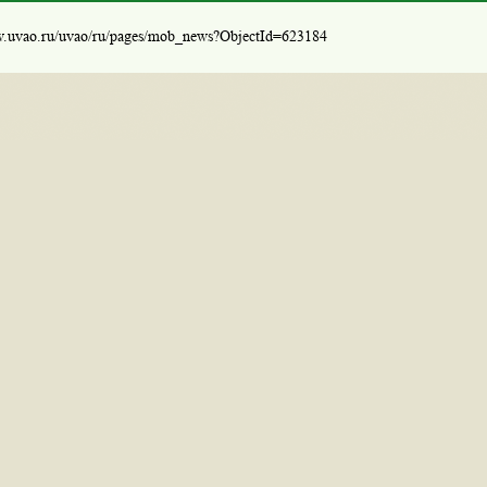
w.uvao.ru/uvao/ru/pages/mob_news?ObjectId=623184