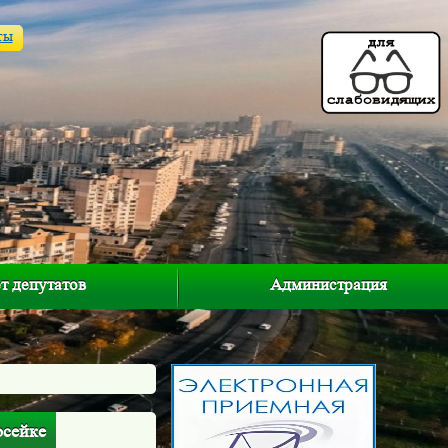
ты
т депутатов
Администрация
осейке