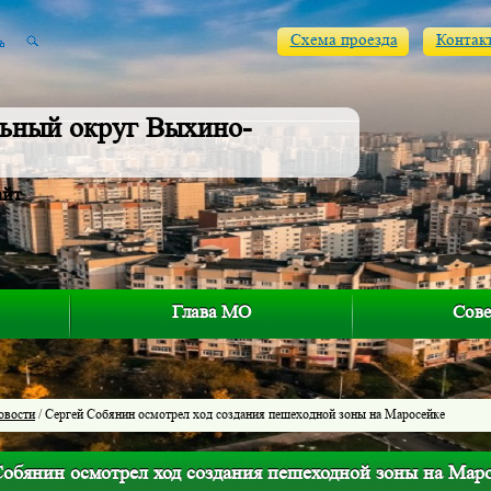
Схема проезда
Контак
ьный округ Выхино-
айт
Глава МО
Сове
овости
/ Сергей Собянин осмотрел ход создания пешеходной зоны на Маросейке
Собянин осмотрел ход создания пешеходной зоны на Мар