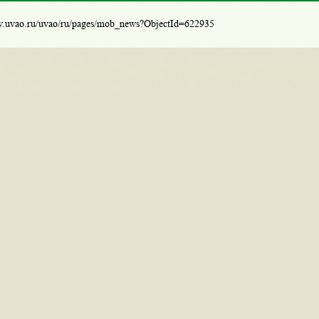
w.uvao.ru/uvao/ru/pages/mob_news?ObjectId=622935