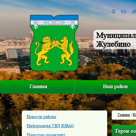
Муниципал
Жулебино
Официальный с
Главная
Наш район
Главная
/
Н
Новости района
Информация УВД ЮВАО
Герои с
Прокурор разъясняет