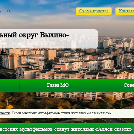
Схема проезда
Контак
ьный округ Выхино-
айт
Глава МО
Сове
овости
/ Герои советских мультфильмов станут жителями «Аллеи сказок»
оветских мультфильмов станут жителями «Аллеи сказок»