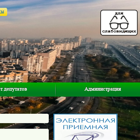
ты
т депутатов
Администрация