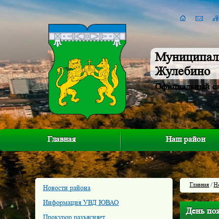
Муниципал
Жулебино
Официальный с
Главная
Наш район
Главная
/
Н
Новости района
Информация УВД ЮВАО
День по
Прокурор разъясняет