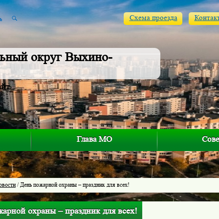
Схема проезда
Контак
ьный округ Выхино-
айт
Глава МО
Сове
овости
/ День пожарной охраны – праздник для всех!
жарной охраны – праздник для всех!