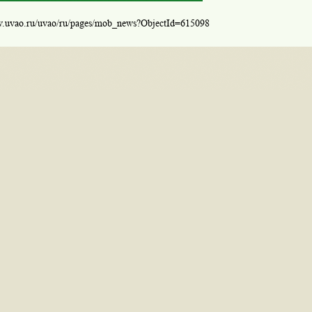
w.uvao.ru/uvao/ru/pages/mob_news?ObjectId=615098