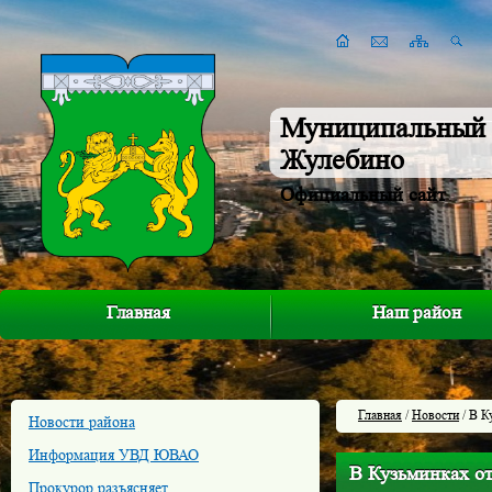
Муниципальный 
Жулебино
Официальный сайт
Главная
Наш район
Главная
/
Новости
/ В К
Новости района
Информация УВД ЮВАО
В Кузьминках о
Прокурор разъясняет