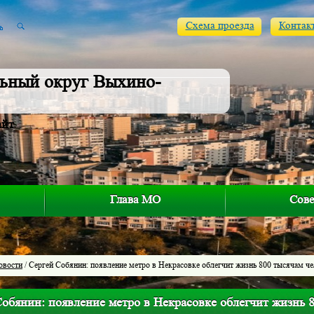
Схема проезда
Контак
ьный округ Выхино-
айт
Глава МО
Сове
овости
/ Сергей Собянин: появление метро в Некрасовке облегчит жизнь 800 тысячам ч
Собянин: появление метро в Некрасовке облегчит жизнь 