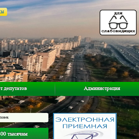
ты
т депутатов
Администрация
еловек
800 тысячам