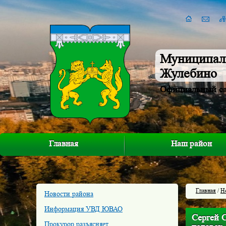
Муниципал
Жулебино
Официальный с
Главная
Наш район
Главная
/
Н
Новости района
Информация УВД ЮВАО
Сергей 
Прокурор разъясняет