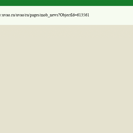
w.uvao.ru/uvao/ru/pages/mob_news?ObjectId=613561