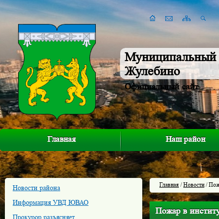
Муниципальный 
Жулебино
Официальный сайт
Главная
Наш район
Главная
/
Новости
/ Пож
Новости района
Информация УВД ЮВАО
Пожар в инстит
Прокурор разъясняет