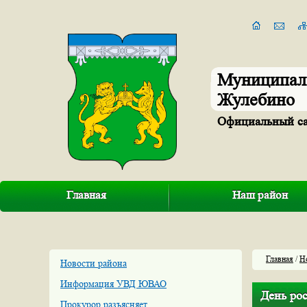
Муниципал
Жулебино
Официальный с
Главная
Наш район
Главная
/
Н
Новости района
Информация УВД ЮВАО
День ро
Прокурор разъясняет