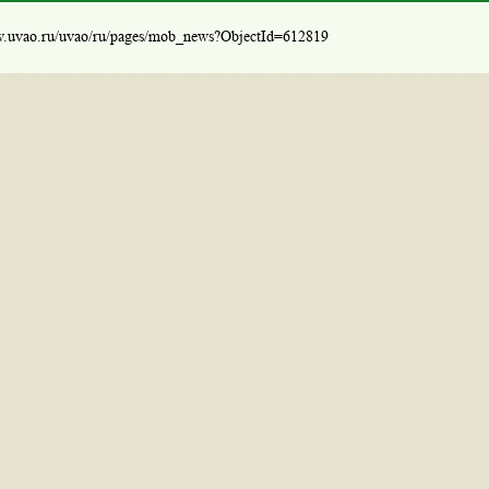
w.uvao.ru/uvao/ru/pages/mob_news?ObjectId=612819