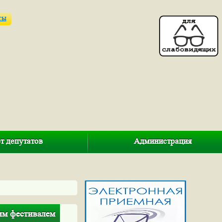
ты
т депутатов
Администрация
им фестивалем