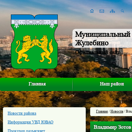
Муниципальный 
Жулебино
Официальный сайт
Главная
Наш район
Главная
/
Новости
/ Вла
Новости района
Информация УВД ЮВАО
Владимир Зотов 
Прокурор разъясняет