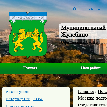
Муниципальный 
Жулебино
Официальный сайт
Главная
Наш район
Главная
/
Нов
Новости района
Москвы подго
Информация УВД ЮВАО
представител
Прокурор разъясняет