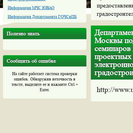
предоставлен
Информация МЧС ЮВАО
градостроител
Информация Департамента ГОЧСиПБ
Департамен
Полезно знать
Москвы по
семинаров 
проектных 
Сообщить об ошибке
электронно
градострои
На сайте работает система проверки
ошибок. Обнаружив неточность в
тексте, выделите ее и нажмите Ctrl +
http://www.
Enter.