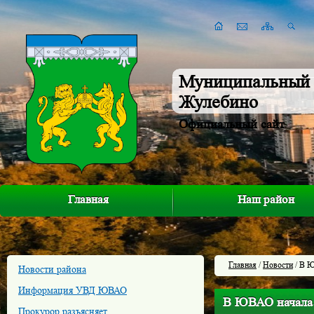
Муниципальный 
Жулебино
Официальный сайт
Главная
Наш район
Главная
/
Новости
/ В Ю
Новости района
Информация УВД ЮВАО
В ЮВАО начала 
Прокурор разъясняет