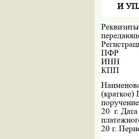
И УП
Реквизиты
передающе
Регистрац
ПФР
ИНН
КПП
Наименова
(краткое)
поручени
20
г.
Дата
платежног
20 г.
Пери