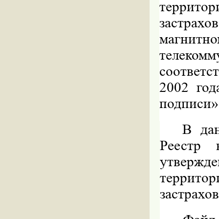
террит
застрах
магнит
телеком
соответс
2002 го
подписи»
В дан
Реестр 
утвержд
террит
застрахо