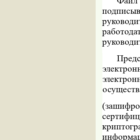
Файл
подписыв
руково
работода
руководи
Предс
электрон
электрон
осуществ
(зашифро
сертифиц
криптогр
информа