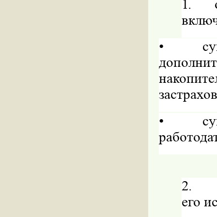
1.
включ
•
с
дополнит
накопите
застрахо
•
су
работодат
2.
его и