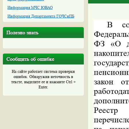
Информация МЧС ЮВАО
Информация Департамента ГОЧСиПБ
В со
Федеральн
Полезно знать
ФЗ «О д
накопит
Сообщить об ошибке
государ
пенсионн
На сайте работает система проверки
ошибок. Обнаружив неточность в
закон о
тексте, выделите ее и нажмите Ctrl +
Enter.
работод
дополни
Реестр 
перечисл