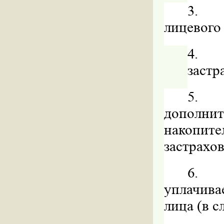
3.
лицевого 
4.
застр
5.
дополн
накопите
застрахо
6.
уплачива
лица (в с