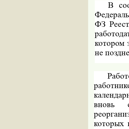
В со
Федераль
ФЗ Реест
работода
котором 
не поздне
Работ
работн
календар
вновь 
реорган
которых 