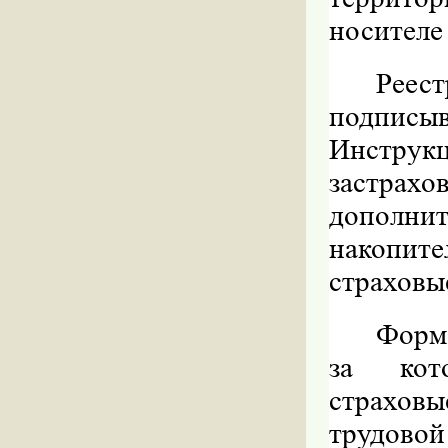
носителе
Реес
подписы
Инстру
застрах
дополн
накопите
страховы
Форм
за кот
страхов
трудовой