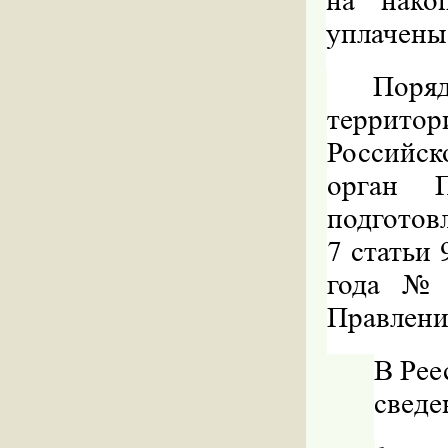
на нако
уплачены
Поря
террито
Российск
орган П
подготов
7 статьи 
года № 
Правлени
В Рее
сведе