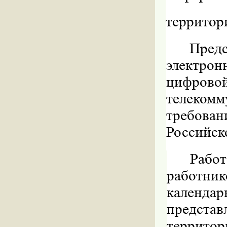
территор
Предс
электрон
цифрово
телеком
требован
Российск
Работ
работн
календар
предста
террит