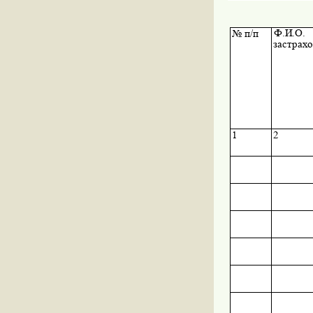
Ф.И.О.
№ п/п
застрах
1
2