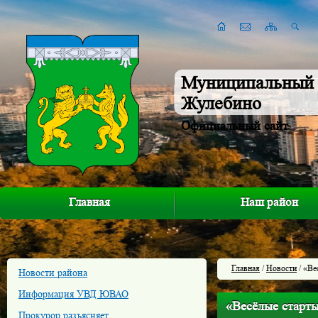
Муниципальный 
Жулебино
Официальный сайт
Главная
Наш район
Главная
/
Новости
/ «Ве
Новости района
Информация УВД ЮВАО
«Весёлые старт
Прокурор разъясняет