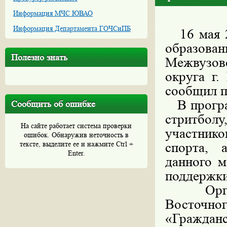
Информация МЧС ЮВАО
Информация Департамента ГОЧСиПБ
16 мая 2
образова
Полезно знать
Межвузов
округа г.
сообщил п
В програм
Сообщить об ошибке
стритбол
На сайте работает система проверки
участнико
ошибок. Обнаружив неточность в
тексте, выделите ее и нажмите Ctrl +
спорта, 
Enter.
данного м
поддержки 
Организ
Восточн
«Гражда