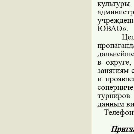
культу
админис
учрежден
ЮВАО».
Целью п
пропага
дальнейше
в округе,
занятиям 
и проявле
сопернич
турниров 
данным ви
Телефоны 
Пригл