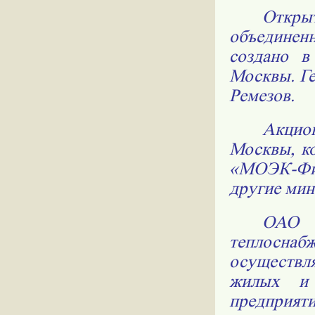
Откры
объединен
создано в
Москвы. Г
Ремезов.
Акцио
Москвы, к
«МОЭК-Фина
другие мин
ОАО
теплосна
осуществл
жилых и 
предприяти