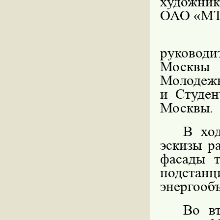
художник
ОАО «МТ
руководи
Москвы
Молодежн
и Студен
Москвы.
В ход
эскизы р
фасады 
подста
энергообъ
Во вт