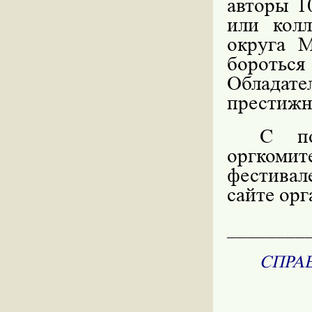
авторы 1
или колл
округа 
боротьс
Обладате
престижн
С по
оргкоми
фестивал
сайте ор
________
СПРА