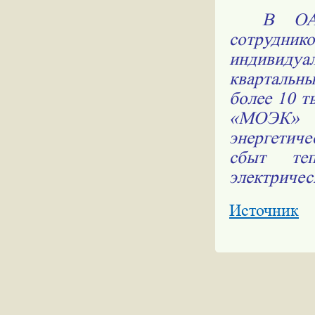
В ОА
сотрудник
индивиду
квартальн
более 10 т
«МОЭК» 
энергетич
сбыт теп
электричес
Источник