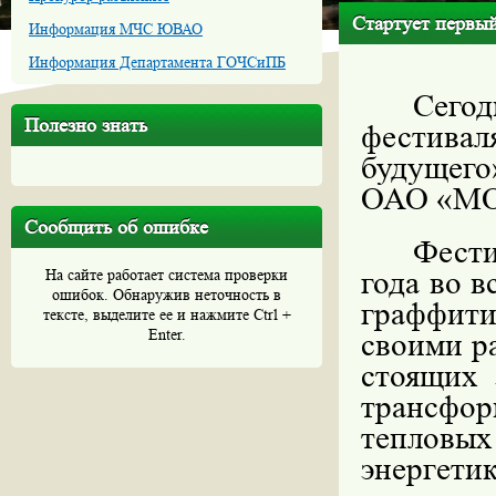
Стартует первы
Информация МЧС ЮВАО
Информация Департамента ГОЧСиПБ
Сего
Полезно знать
фестивал
будущего
ОАО «МО
Сообщить об ошибке
Фести
года во 
На сайте работает система проверки
ошибок. Обнаружив неточность в
граффит
тексте, выделите ее и нажмите Ctrl +
Enter.
своими р
стоящих 
трансфо
тепловы
энергет