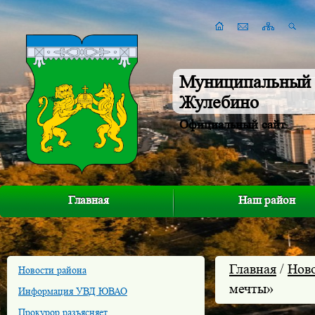
Муниципальный 
Жулебино
Официальный сайт
Главная
Наш район
Главная
/
Нов
Новости района
мечты»
Информация УВД ЮВАО
Прокурор разъясняет