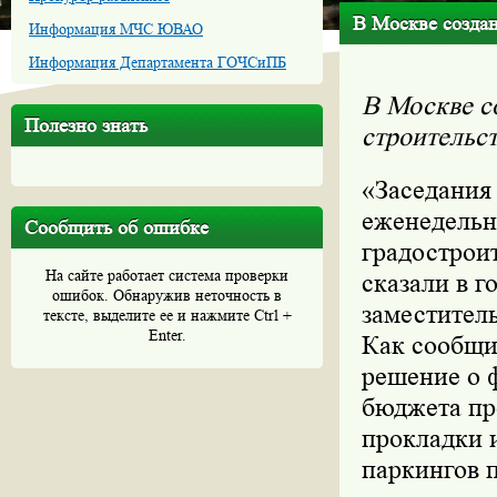
В Москве создан
Информация МЧС ЮВАО
Информация Департамента ГОЧСиПБ
В Москве с
Полезно знать
строительс
«Заседания
еженедельн
Сообщить об ошибке
градострои
На сайте работает система проверки
сказали в 
ошибок. Обнаружив неточность в
заместител
тексте, выделите ее и нажмите Ctrl +
Enter.
Как сообщи
решение о ф
бюджета про
прокладки 
паркингов п