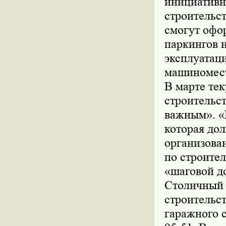
инициативн
строительс
смогут офо
паркингов н
эксплуатац
машиномес
В марте те
строительс
важным». «
которая до
организова
по строител
«шаговой д
Столичный 
строительс
гаражного с