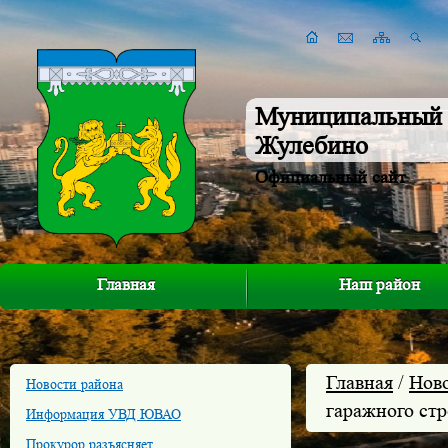
Муниципальный 
Жулебино
Официальный сайт
Главная
Наш район
Главная
/
Нов
Новости района
гаражного стр
Информация УВД ЮВАО
Прокурор разъясняет