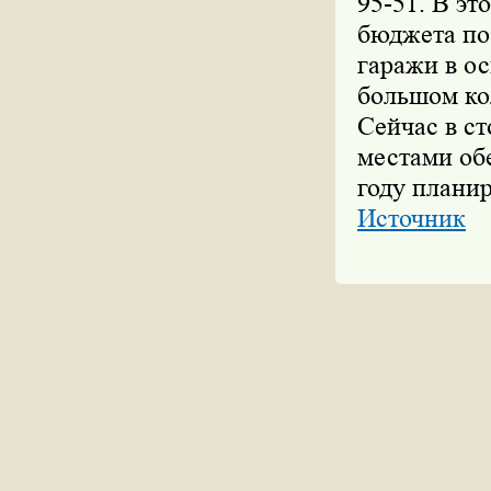
95-51. В эт
бюджета по
гаражи в ос
большом ко
Сейчас в с
местами об
году планир
Источник