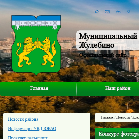
Муниципальный 
Жулебино
Официальный сайт
Главная
Наш район
Главная
/
Новости
/ Кон
Новости района
Информация УВД ЮВАО
Конкурс фотогр
Прокурор разъясняет