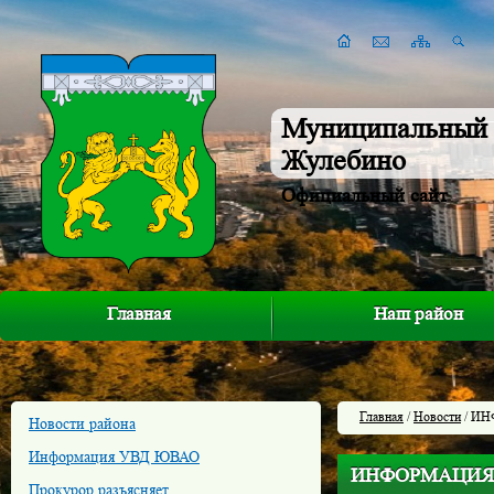
Муниципальный 
Жулебино
Официальный сайт
Главная
Наш район
Главная
/
Новости
/ ИНФ
Новости района
Информация УВД ЮВАО
ИНФОРМАЦИЯ о п
Прокурор разъясняет