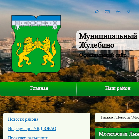
Муниципальный 
Жулебино
Официальный сайт
Главная
Наш район
Главная
/
Новости
/ Мос
Новости района
Информация УВД ЮВАО
Московская Лыж
Прокурор разъясняет