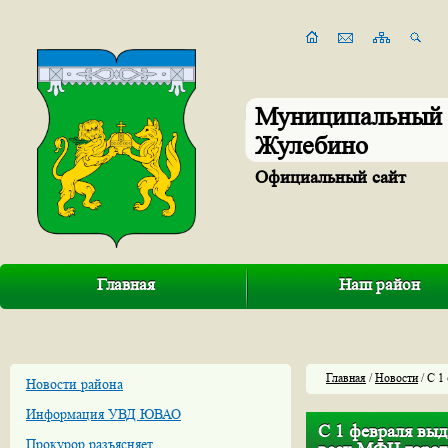
Муниципальный 
Жулебино
Официальный сайт
Главная
Наш район
Главная
/
Новости
/ С 1
Новости района
Информация УВД ЮВАО
С 1 февраля выд
Прокурор разъясняет