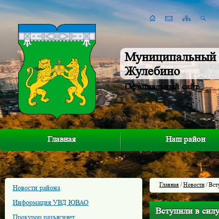
Муниципальный 
Жулебино
Официальный сайт
Главная
Наш район
Главная
/
Новости
/ Вст
Новости района
Информация УВД ЮВАО
Вступили в силу
Прокурор разъясняет