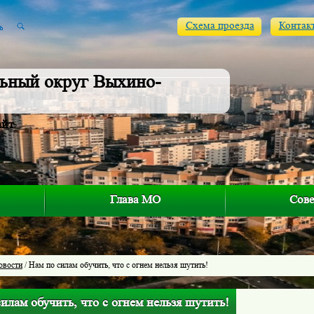
Схема проезда
Контак
ьный округ Выхино-
айт
Глава МО
Сове
овости
/ Нам по силам обучить, что с огнем нельзя шутить!
илам обучить, что с огнем нельзя шутить!