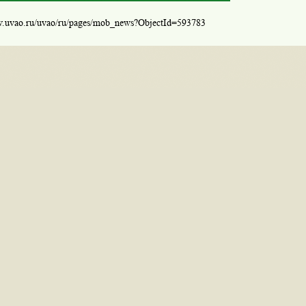
w.uvao.ru/uvao/ru/pages/mob_news?ObjectId=593783