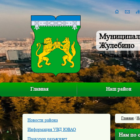
Муниципал
Жулебино
Официальный с
Главная
Наш район
Главная
/
Н
Новости района
Информация УВД ЮВАО
Нам по с
Прокурор разъясняет