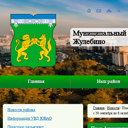
Муниципальный 
Жулебино
Официальный сайт
Главная
Наш район
Главная
/
Новости
/ Пла
Новости района
с 30 сентября по 6 октя
Информация УВД ЮВАО
Прокурор разъясняет