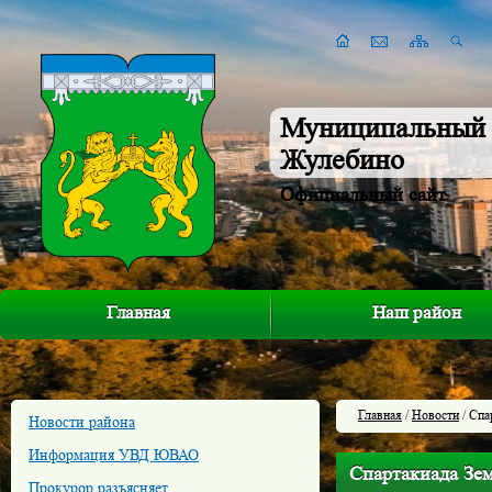
Муниципальный 
Жулебино
Официальный сайт
Главная
Наш район
Главная
/
Новости
/ Спа
Новости района
Информация УВД ЮВАО
Спартакиада Зем
Прокурор разъясняет