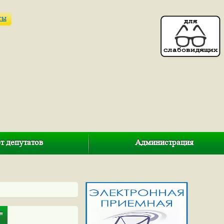
ты
т депутатов
Администрация
"