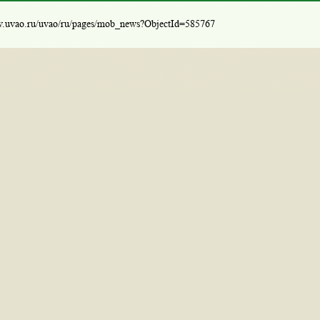
w.uvao.ru/uvao/ru/pages/mob_news?ObjectId=585767