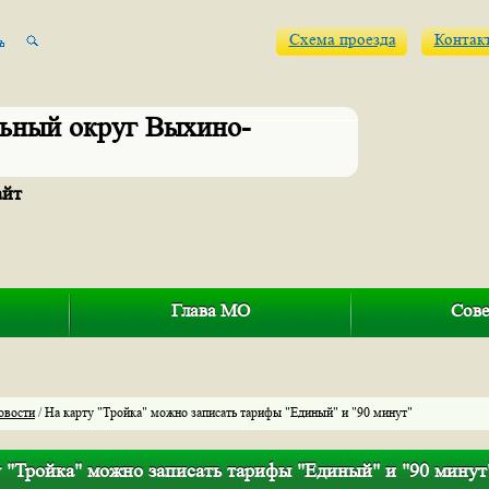
Схема проезда
Контак
ьный округ Выхино-
айт
Глава МО
Сове
овости
/ На карту "Тройка" можно записать тарифы "Единый" и "90 минут"
у "Тройка" можно записать тарифы "Единый" и "90 минут