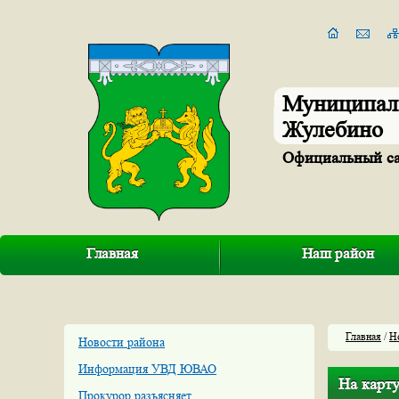
Муниципал
Жулебино
Официальный с
Главная
Наш район
Главная
/
Н
Новости района
Информация УВД ЮВАО
На карт
Прокурор разъясняет