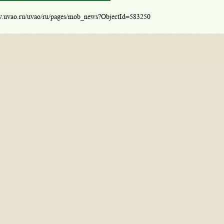
w.uvao.ru/uvao/ru/pages/mob_news?ObjectId=583250