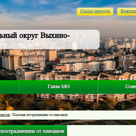
Схема проезда
Контак
ьный округ Выхино-
айт
Глава МО
Сове
овости
/ Помощь пострадавшим от паводков
пострадавшим от паводков