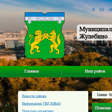
Муниципал
Жулебино
Официальный с
Главная
Наш район
Главная
/
Н
Новости района
Информация УВД ЮВАО
Помощь 
Прокурор разъясняет