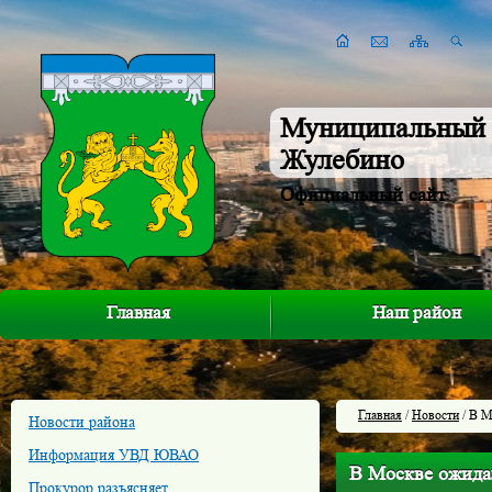
Муниципальный 
Жулебино
Официальный сайт
Главная
Наш район
Главная
/
Новости
/ В М
Новости района
Информация УВД ЮВАО
В Москве ожида
Прокурор разъясняет