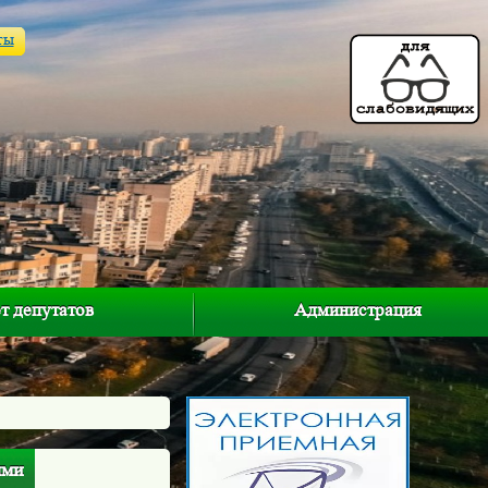
ты
т депутатов
Администрация
ями