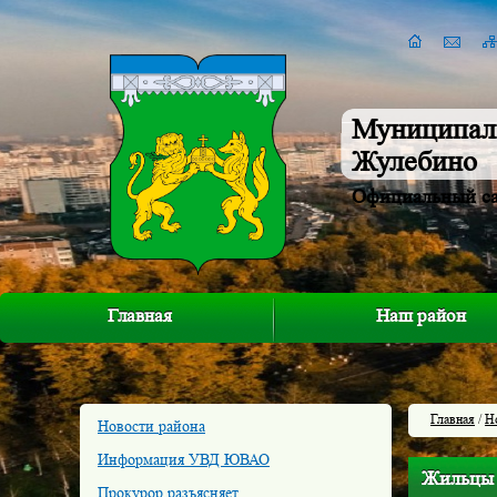
Муниципал
Жулебино
Официальный с
Главная
Наш район
Главная
/
Н
Новости района
Информация УВД ЮВАО
Жильцы 
Прокурор разъясняет