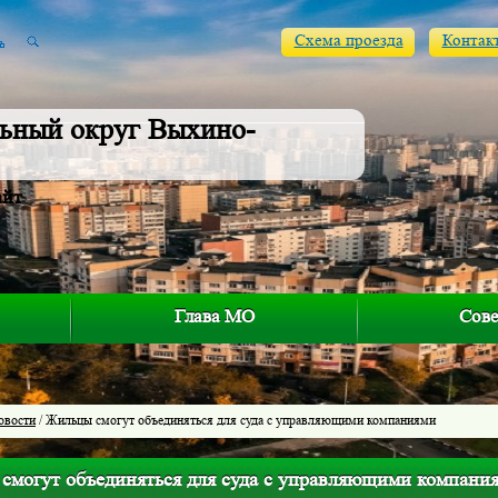
Схема проезда
Контак
ьный округ Выхино-
айт
Глава МО
Сове
овости
/ Жильцы смогут объединяться для суда с управляющими компаниями
смогут объединяться для суда с управляющими компани