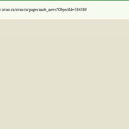
w.uvao.ru/uvao/ru/pages/mob_news?ObjectId=584389