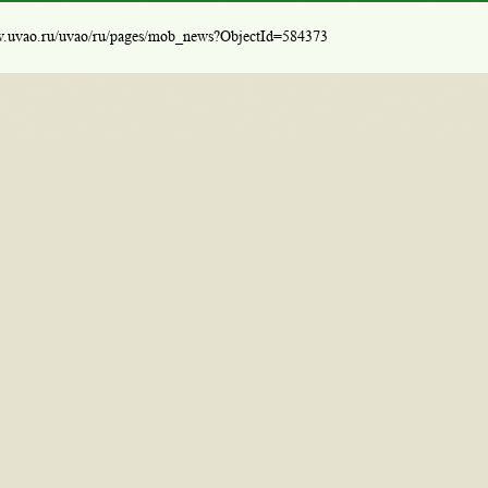
w.uvao.ru/uvao/ru/pages/mob_news?ObjectId=584373