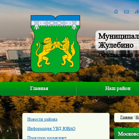
Муниципал
Жулебино
Официальный с
Главная
Наш район
Главная
/
Н
Новости района
Информация УВД ЮВАО
Московс
Прокурор разъясняет