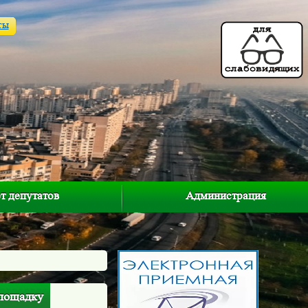
ты
т депутатов
Администрация
площадку