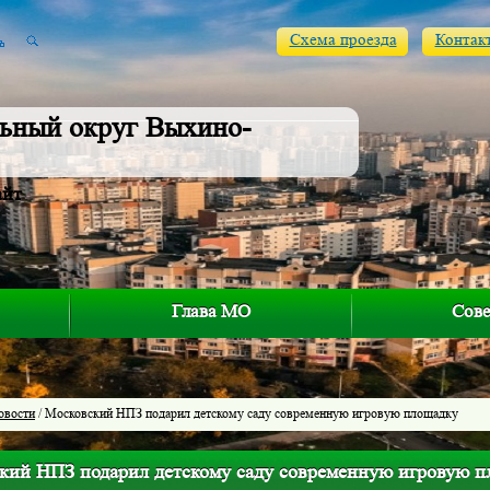
Схема проезда
Контак
ьный округ Выхино-
айт
Глава МО
Сове
овости
/ Московский НПЗ подарил детскому саду современную игровую площадку
кий НПЗ подарил детскому саду современную игровую 