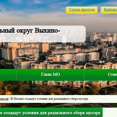
Схема проезда
Контак
ьный округ Выхино-
айт
Глава МО
Сове
овости
/ В Москве создадут условия для раздельного сбора мусора
 создадут условия для раздельного сбора мусора