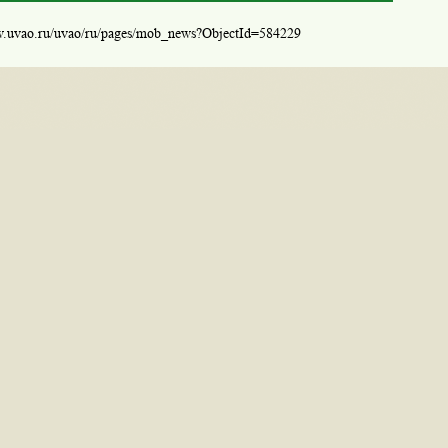
w.uvao.ru/uvao/ru/pages/mob_news?ObjectId=584229