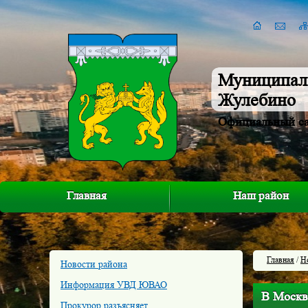
Муниципал
Жулебино
Официальный с
Главная
Наш район
Главная
/
Н
Новости района
Информация УВД ЮВАО
В Москве
Прокурор разъясняет