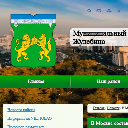
Муниципальный 
Жулебино
Официальный сайт
Главная
Наш район
Главная
/
Новости
/ В М
Новости района
Информация УВД ЮВАО
В Москве состав
Прокурор разъясняет