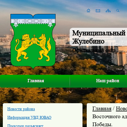
Муниципальный 
Жулебино
Официальный сайт
Главная
Наш район
Главная
/
Нов
Новости района
Восточного а
Информация УВД ЮВАО
Победы.
Прокурор разъясняет