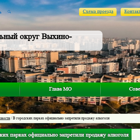
Схема проезда
Контак
ьный округ Выхино-
айт
Глава МО
Сове
овости
/ В городских парках официально запретили продажу алкоголя
ских парках официально запретили продажу алкоголя