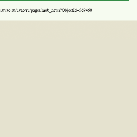
w.uvao.ru/uvao/ru/pages/mob_news?ObjectId=569460