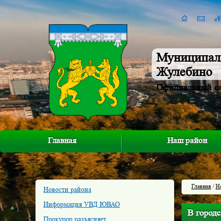
Муниципал
Жулебино
Официальный с
Главная
Наш район
Главная
/
Н
Новости района
Информация УВД ЮВАО
В город
Прокурор разъясняет