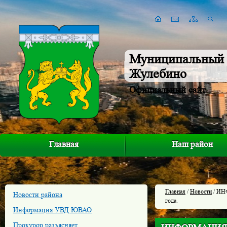
Муниципальный 
Жулебино
Официальный сайт
Главная
Наш район
Главная
/
Новости
/ ИНФ
Новости района
года.
Информация УВД ЮВАО
Прокурор разъясняет