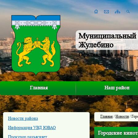
Муниципальный 
Жулебино
Официальный сайт
Главная
Наш район
Главная
/
Новости
/ Гор
Новости района
Информация УВД ЮВАО
Городские кинот
Прокурор разъясняет