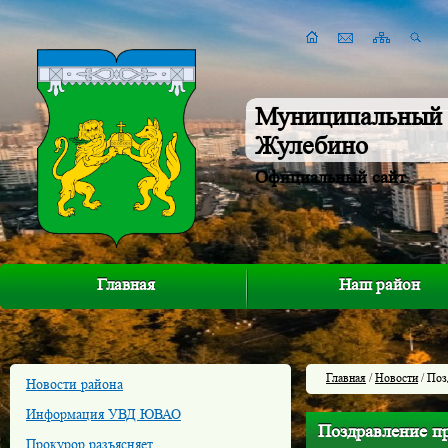
Муниципальный 
Жулебино
Официальный сайт
Главная
Наш район
Главная
/
Новости
/ Поз
Новости района
Информация УВД ЮВАО
Поздравление пр
Прокурор разъясняет