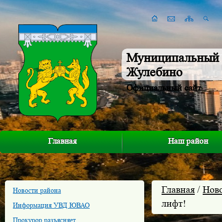
Муниципальный 
Жулебино
Официальный сайт
Главная
Наш район
Главная
/
Нов
Новости района
лифт!
Информация УВД ЮВАО
Прокурор разъясняет