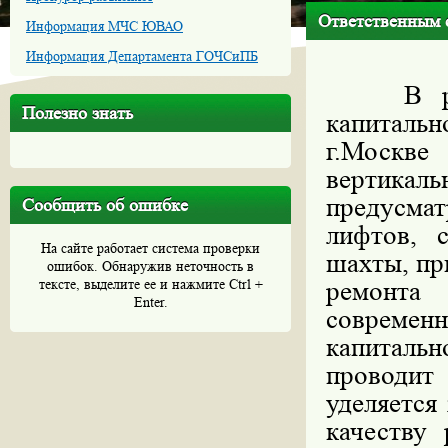
Ответственным 
Информация МЧС ЮВАО
Информация Департамента ГОЧСиПБ
В рамка
Полезно знать
капиталь
г.Москв
вертикал
предусмат
Сообщить об ошибке
лифтов, 
На сайте работает система проверки
шахты, пр
ошибок. Обнаружив неточность в
тексте, выделите ее и нажмите Ctrl +
ремонта
Enter.
современ
капиталь
проводи
уделяется
качеству