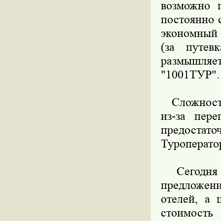
возможно 
постоянно 
экономный 
(за путев
размышляет
"1001ТУР".
Сложность 
из-за пер
предоста
Туроперато
Сегодня п
предложени
отелей, а 
стоимость