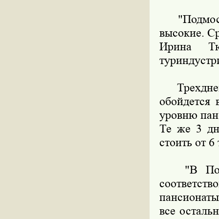
"Подмоско
высокие. Ср
Ирина Тю
туриндустр
Трехдневн
обойдется 
уровню панс
Те же 3 дн
стоить от 6
"В Подмо
соответств
пансионаты
все осталь