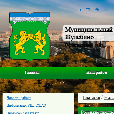
Муниципальный 
Жулебино
Официальный сайт
Главная
Наш район
Главная
/
Нов
Новости района
Информация УВД ЮВАО
Россияне предп
Прокурор разъясняет