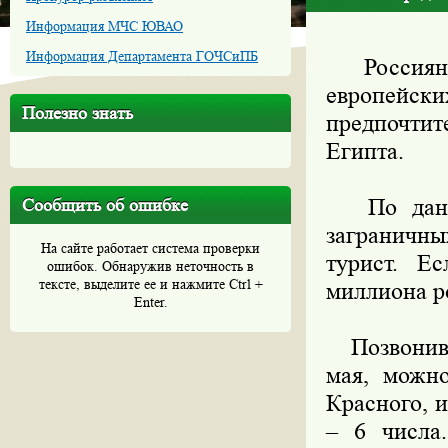
Информация МЧС ЮВАО
Информация Департамента ГОЧСиПБ
Россияне 
европейски
Полезно знать
предпочти
Египта.
По данным
Сообщить об ошибке
заграничны
На сайте работает система проверки
турист. Е
ошибок. Обнаружив неточность в
тексте, выделите ее и нажмите Ctrl +
миллиона ро
Enter.
Позвонив п
мая, можн
Красного, 
– 6 числа