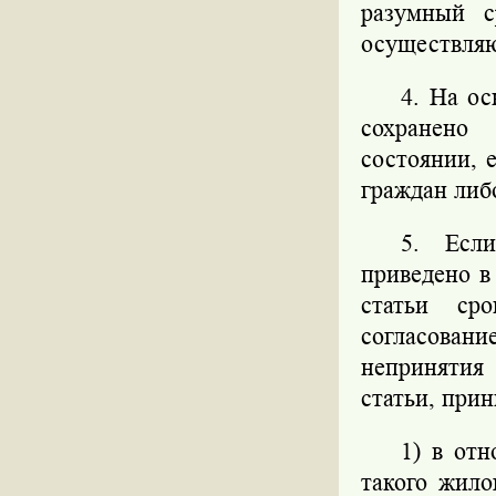
разумный с
осуществляю
4. На о
сохранено
состоянии, 
граждан либо
5. Есл
приведено в
статьи ср
согласовани
непринятия
статьи, при
1) в от
такого жил