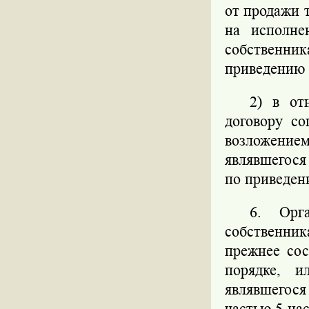
от продажи 
на исполне
собственн
приведению 
2) в от
договору со
возложени
являвшегося
по приведен
6. Орг
собственни
прежнее сос
порядке, и
являвшегос
частью 5 на