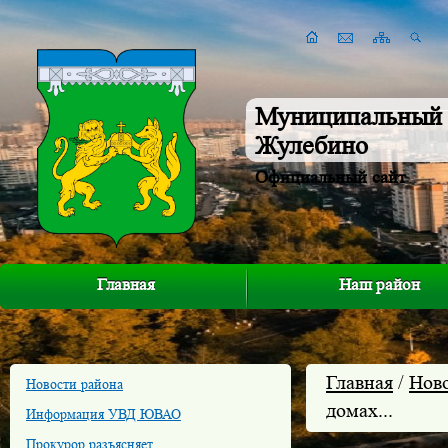
Муниципальный 
Жулебино
Официальный сайт
Главная
Наш район
Главная
/
Нов
Новости района
домах...
Информация УВД ЮВАО
Прокурор разъясняет