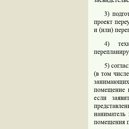
3) подг
проект пере
и (или) пер
4) тех
перепланиру
5) согла
(в том числ
занимающих
помещение н
если заяви
представле
наниматель 
помещения п