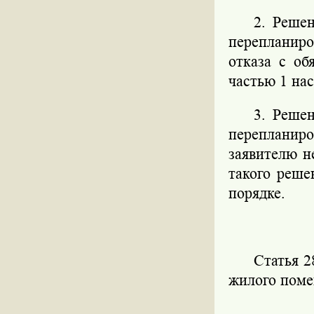
2. Решен
перепланир
отказа с об
частью 1 на
3. Решен
перепланир
заявителю н
такого реше
порядке.
Статья 2
жилого пом