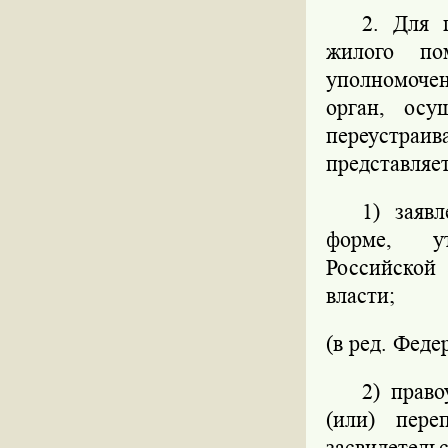
2. Для 
жилого по
уполномочен
орган, осу
переустраив
представляет
1) заяв
форме, ут
Российской
власти;
(в ред. Феде
2) прав
(или) пере
засвидетель