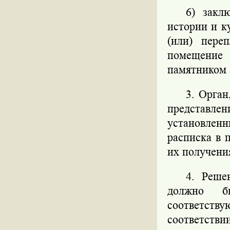
6) закл
истории и к
(или) пере
помещение
памятником 
3. Орган
представл
установленн
расписка в 
их получени
4. Реше
должно б
соответст
соответстви