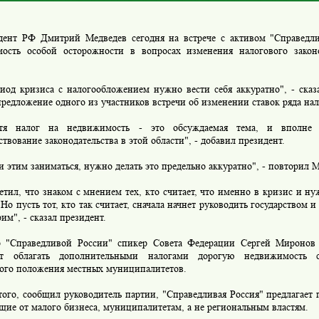
т РФ Дмитрий Медведев сегодня на встрече с активом "Справедли
мость особой осторожности в вопросах изменения налогового закон
д кризиса с налогообложением нужно вести себя аккуратно", - сказал
предложение одного из участников встречи об изменении ставок ряда нал
алог на недвижимость - это обсуждаемая тема, и вполне в
твование законодательства в этой области", - добавил президент.
этим заниматься, нужно делать это предельно аккуратно", - повторил М
ил, что знаком с мнением тех, кто считает, что именно в кризис и н
"Но пусть тот, кто так считает, сначала начнет руководить государством и
им", - сказал президент.
праведливой России" спикер Совета Федерации Сергей Миронов 
ает облагать дополнительными налогами дорогую недвижимость 
ого положения местных муниципалитетов.
го, сообщил руководитель партии, "Справедливая Россия" предлагает п
ие от малого бизнеса, муниципалитетам, а не региональным властям.