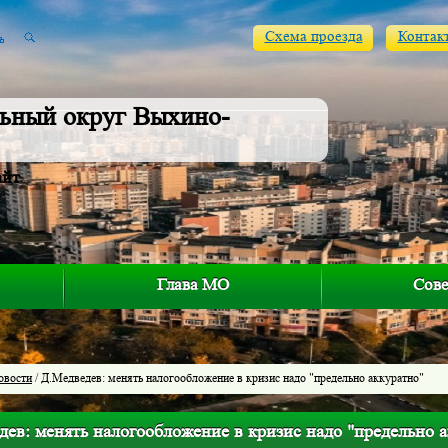
Схема проезда
Контак
ьный округ Выхино-
айт
Глава МО
Сове
овости
/ Д.Медведев: менять налогообложение в кризис надо "предельно аккуратно"
ев: менять налогообложение в кризис надо "предельно 