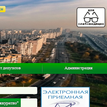
ты
т депутатов
Администрация
аккуратно"