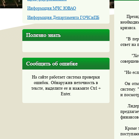
Информация МЧС ЮВАО
Президен
Информация Департамента ГОЧСиПБ
необходи
кризиса.
Полезно знать
"В перио
ответ на 
"Хотя н
совершенс
Сообщить об ошибке
"Но если 
На сайте работает система проверки
ошибок. Обнаружив неточность в
Он отмет
тексте, выделите ее и нажмите Ctrl +
систему. 
Enter.
и посмотр
Лидер "С
предлаг
финансов
Кроме то
поступающ