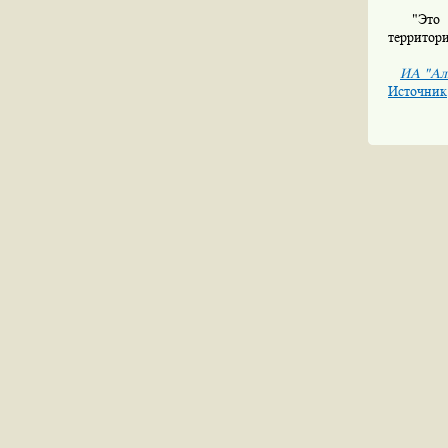
"Это пр
территори
ИА "Ал
Источник