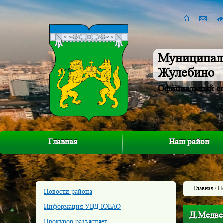
Муниципал
Жулебино
Официальный с
Главная
Наш район
Главная
/
Н
Новости района
Информация УВД ЮВАО
Д.Медвед
Прокурор разъясняет