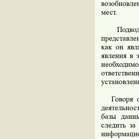
возобновле
мест.
Подводя и
представле
как он явл
явления в 
необходим
ответствен
установлен
Говоря об
деятельнос
базы данн
следить за
информацие