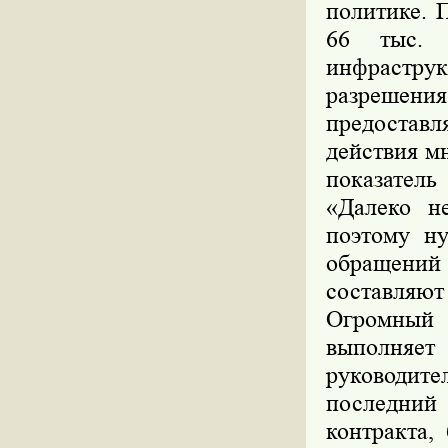
политике. 
66 тыс. 
инфрастр
разрешен
предостав
действия м
показатель
«Далеко не
поэтому н
обращени
составляют
Огромный
выполняе
руководит
последний
контракта,