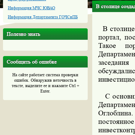
В столице созда
Информация МЧС ЮВАО
Информация Департамента ГОЧСиПБ
В столице 
Полезно знать
портал, по
Такое п
Департамен
заседания
Сообщить об ошибке
обсуждал
На сайте работает система проверки
инвестицио
ошибок. Обнаружив неточность в
тексте, выделите ее и нажмите Ctrl +
Enter.
С основным
Департамен
Оглоблина.
постоянно
инвестконт