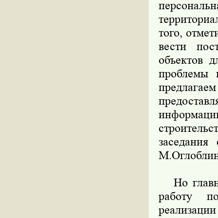
персона
территори
того, отме
вести пос
объектов д
проблемы 
предлага
предоставл
информац
строитель
заседания 
М.Оглоблин
Но главно
работу п
реализа