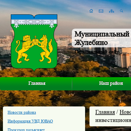
Муниципальный 
Жулебино
Официальный сайт
Главная
Наш район
Главная
/
Нов
Новости района
инвестиционн
Информация УВД ЮВАО
Прокурор разъясняет