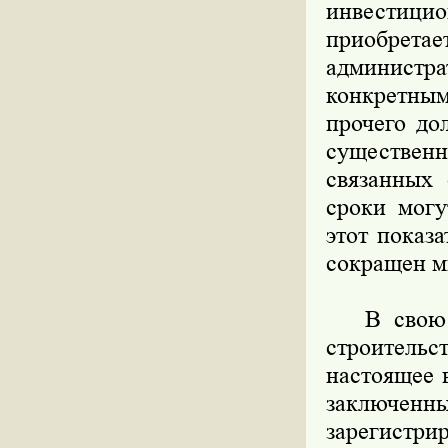
инвестиц
приобретает
администра
конкретным
прочего до
существенн
связанных 
сроки могу
этот показ
сокращен м
В свою оч
строительс
настоящее 
заключен
зарегистр