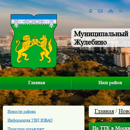
Муниципальный 
Жулебино
Официальный сайт
Главная
Наш район
Главная
/
Нов
Новости района
Информация УВД ЮВАО
На ТТК в Москв
Прокурор разъясняет