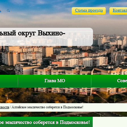
Схема проезда
Контак
ьный округ Выхино-
айт
Глава МО
Сове
овости
/ Алтайское землячество соберется в Подмосковье!
е землячество соберется в Подмосковье!