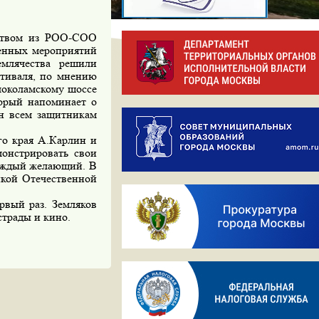
ством из РОО-СОО
венных мероприятий
млячества решили
стиваля, по мнению
локоламскому шоссе
торый
напоминает о
ен всем защитникам
го края А.Карлин и
монстрировать свои
каждый желающий. В
икой Отечественной
рвый раз. Земляков
страды и кино.