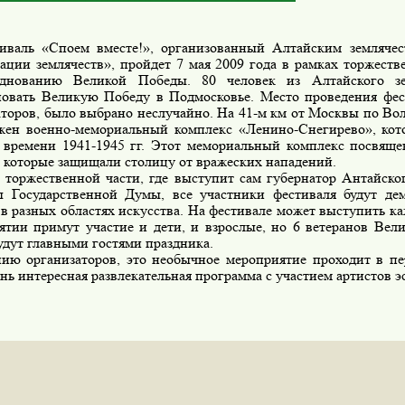
аль «Споем вместе!», организованный Алтайским земляче
ации землячеств», пройдет 7 мая 2009 года в рамках торжест
зднованию Великой Победы. 80 человек из Алтайского зе
новать Великую Победу в Подмосковье. Место проведения фе
аторов, было выбрано неслучайно. На 41-м км от Москвы по Во
жен военно-мемориальный комплекс «Ленино-Снегирево», ко
 времени 1941-1945 гг. Этот мемориальный комплекс посвящ
 которые защищали столицу от вражеских нападений.
оржественной части, где выступит сам губернатор Антайско
ы Государственной Думы, все участники фестиваля будут де
 в разных областях искусства. На фестивале может выступить 
ятии примут участие и дети, и взрослые, но 6 ветеранов Вел
удут главными гостями праздника.
ию организаторов, это необычное мероприятие проходит в пе
нь интересная развлекательная программа с участием артистов э