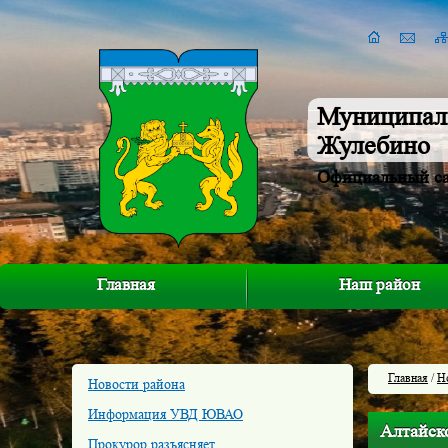
Муниципал
Жулебино
Официальный с
Главная
Наш район
Главная
/
Н
Новости района
Информация УВД ЮВАО
Алтайско
Прокурор разъясняет