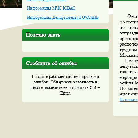
Информация МЧС ЮВАО
Фестив
Информация Департамента ГОЧСиПБ
«Ассоци
по пра
отпразд
Полезно знать
организ
располо
трудном
Москвы,
После т
Сообщить об ошибке
депутат
таланты
На сайте работает система проверки
меропри
ошибок. Обнаружив неточность в
войны б
тексте, выделите ее и нажмите Ctrl +
По мнен
Enter.
ждет оче
Источник