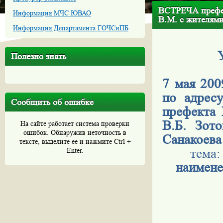
ВСТРЕЧА префек
Информация МЧС ЮВАО
В.М. с жителям
Информация Департамента ГОЧСиПБ
Полезно знать
7 мая 200
по адресу
Сообщить об ошибке
префекта
В.Б. Зот
На сайте работает система проверки
ошибок. Обнаружив неточность в
Санакоева
тексте, выделите ее и нажмите Ctrl +
тема
Enter.
наимене