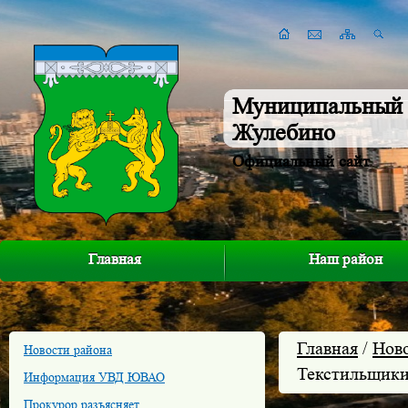
Муниципальный 
Жулебино
Официальный сайт
Главная
Наш район
Главная
/
Нов
Новости района
Текстильщики
Информация УВД ЮВАО
Прокурор разъясняет