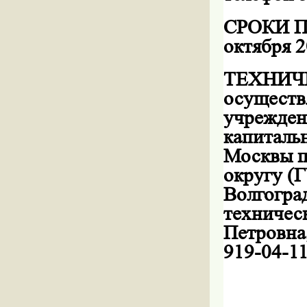
СРОКИ П
октября
2
ТЕХНИЧЕ
осуществ
учрежден
капиталь
Москвы п
округу (
Волгоград
техничес
Петровна
919-04-1