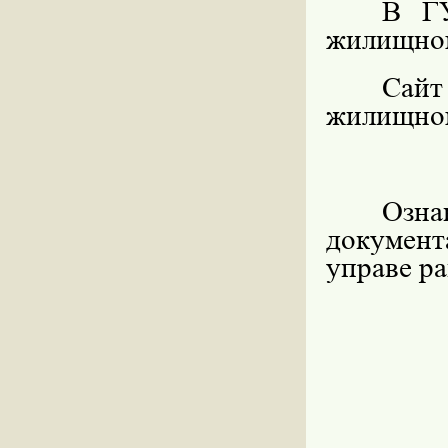
В ГУ
жилищног
Сайт
жилищног
Озн
докумен
управе ра