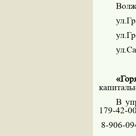
Волжс
ул.Гр
ул.Гр
ул.Са
«Гор
капиталь
В уп
179-42-00
8-906-09