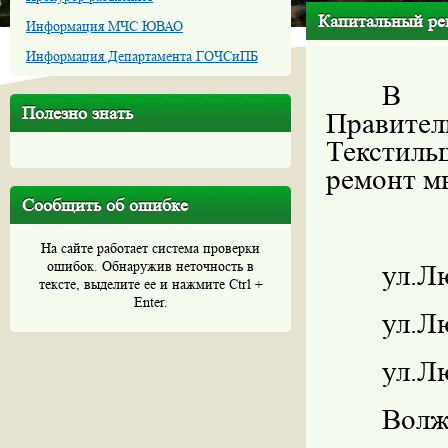
Капитальный ре
Информация МЧС ЮВАО
Информация Департамента ГОЧСиПБ
В с
Полезно знать
Правите
Текстил
ремонт м
Сообщить об ошибке
На сайте работает система проверки
ошибок. Обнаружив неточность в
ул.Лю
тексте, выделите ее и нажмите Ctrl +
Enter.
ул.Лю
ул.Лю
Волжс