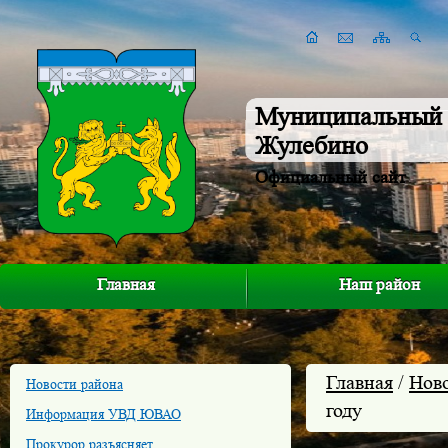
Муниципальный 
Жулебино
Официальный сайт
Главная
Наш район
Главная
/
Нов
Новости района
году
Информация УВД ЮВАО
Прокурор разъясняет