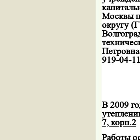
капиталь
Москвы п
округу (
Волгоград
техничес
Петровна
919-04-1
В 2009 го
утеплени
7, корп.2
Работы 