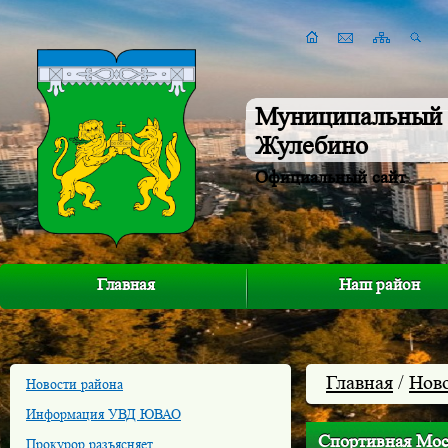
Муниципальный 
Жулебино
Официальный сайт
Главная
Наш район
Главная
/
Нов
Новости района
Информация УВД ЮВАО
Спортивная Мос
Прокурор разъясняет