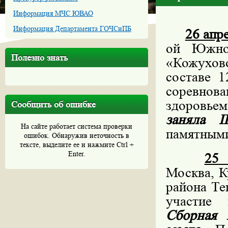
Информация МЧС ЮВАО
Информация Департамента ГОЧСиПБ
26 апр
ой Южно
Полезно знать
«Кожухово
составе 
соревнов
здоровье
Сообщить об ошибке
заняла
I
На сайте работает система проверки
памятными
ошибок. Обнаружив неточность в
тексте, выделите ее и нажмите Ctrl +
Enter.
25 
Москва, К
района Те
участие 
Сборная 