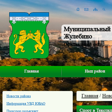
Муниципальный 
Жулебино
Официальный сайт
Главная
Наш район
Главная
/
Нов
Новости района
Информация УВД ЮВАО
Спорт в Тексти
Прокурор разъясняет