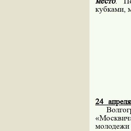
место
. П
кубками, 
24 апрел
Волгог
«Москви
молодежи 