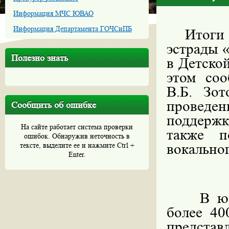
Информация МЧС ЮВАО
Информация Департамента ГОЧСиПБ
Итоги
эстрады 
Полезно знать
в Детско
этом со
В.Б. Зот
проведен
Сообщить об ошибке
поддержк
На сайте работает система проверки
также п
ошибок. Обнаружив неточность в
вокальног
тексте, выделите ее и нажмите Ctrl +
Enter.
В ю
более 40
предста