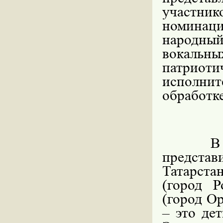
участник
номинац
народны
вокаль
патриот
исполнит
обработке
В
представ
Татарста
(город Р
(город Ор
– это де