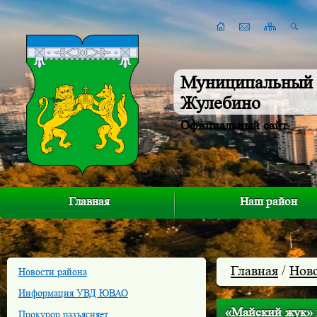
Муниципальный 
Жулебино
Официальный сайт
Главная
Наш район
Главная
/
Нов
Новости района
Информация УВД ЮВАО
«Майский жук» в
Прокурор разъясняет