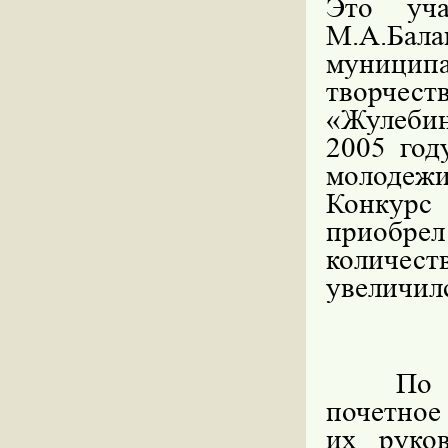
Это уч
М.А.Бал
муницип
творчес
«Жулебин
2005 год
молодеж
Конкурс
приобре
количес
увеличил
По 
почетное
их руко