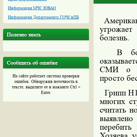
Информация МЧС ЮВАО
Информация Департамента ГОЧСиПБ
Американс
угрожает
Полезно знать
болезнь.
В больш
оказывае
Сообщить об ошибке
СМИ о ка
На сайте работает система проверки
просто бе
ошибок. Обнаружив неточность в
тексте, выделите ее и нажмите Ctrl +
Грипп H1N
Enter.
многих с
считать н
выявлено
перебить 
Хозяева у