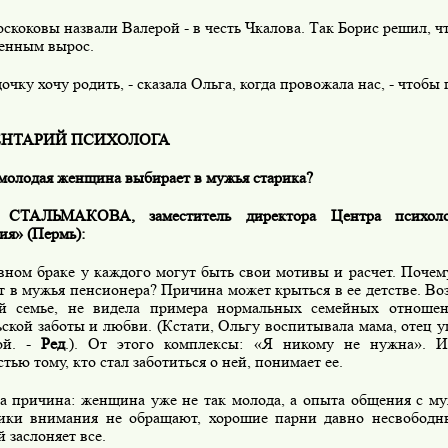
коковы назвали Валерой - в честь Чкалова. Так Борис решил, ч
енным вырос.
дочку хочу родить, - сказала Ольга, когда провожала нас, - чтоб
НТАРИЙ ПСИХОЛОГА
молодая женщина выбирает в мужья старика?
а СТАЛЬМАКОВА, заместитель директора Центра психол
ия» (Пермь):
авном браке у каждого могут быть свои мотивы и расчет. Поче
 в мужья пенсионера? Причина может крыться в ее детстве. Во
й семье, не видела примера нормальных семейных отношен
ской заботы и любви. (Кстати, Ольгу воспитывала мама, отец у
ой. -
Ред
.). От этого комплексы: «Я никому не нужна». И
тью тому, кто стал заботиться о ней, понимает ее.
а причина: женщина уже не так молода, а опыта общения с му
ики внимания не обращают, хорошие парни давно несвободны
 заслоняет все.