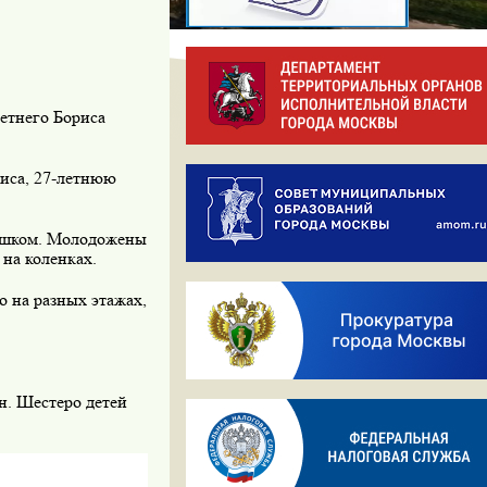
летнего Бориса
риса, 27-летнюю
рошком. Молодожены
на коленках.
о на разных этажах,
н. Шестеро детей