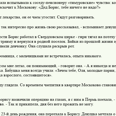
ала испытывала к соседу-пенсионеру «тимуровские» чувства: ко
заскочит к Москокову: «Дед Борис, тебе ничего не надо?»
 лекарства, он ее чаем угостит. Сядут разговаривать.
 так интересно про жизнь свою рассказывал, - вспоминает девуш
сти Борис работал в Свердловском цирке - гири тягал на потеху
травму и вернулся в родной поселок. Байки из прошлой жизни а
вали девчонку. Она слушала раскрыв рот.
ромница, с мальчишками не встречалась, опыта никакого.
сом мне легко, он понимающий, - говорит она. - А я никогда и не
а. Бабушка меня всегда учила: «Зачем тебе, Оля, молодые парни, 
 взрослого, состоявшегося».
ду глядела. Со временем чаепития в квартире Москокова станови
Борису назначили операцию на глазах, я с ним в Пермь поехала, -
а. - Так и прикипела, дня без него прожить не могу.
23-й день рождения, она переехала к Борису. Девушка мечтала о с