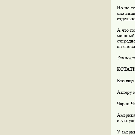
Но не т
она види
отдельн
А что п
мощный 
очередно
он снова
Записал
КСТАТ
Кто еще 
Актеру и
Чарли Ча
Америка
стукнуло
У америк