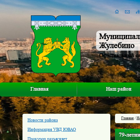
Муниципал
Жулебино
Официальный с
Главная
Наш район
Главная
/
Н
Новости района
Информация УВД ЮВАО
79-летн
Прокурор разъясняет