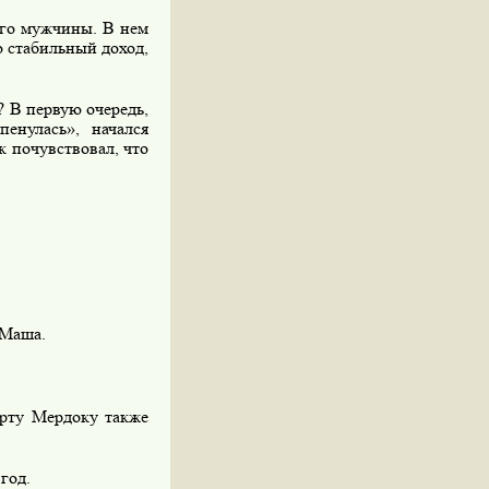
ого мужчины. В нем
о стабильный доход,
 В первую очередь,
енулась», начался
ек почувствовал, что
 Маша.
ерту Мердоку также
год.