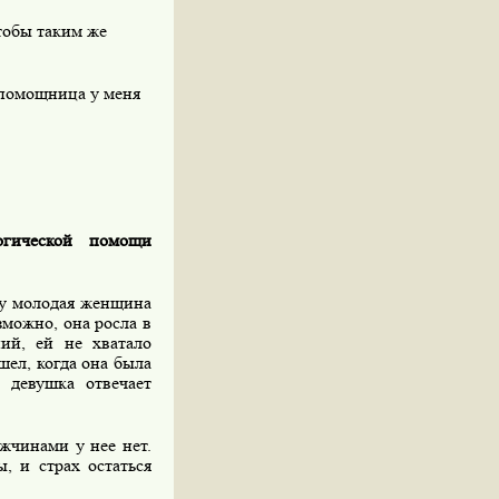
тобы таким же
ы помощница у меня
огической помощи
му молодая женщина
зможно, она росла в
ий, ей не хватало
шел, когда она была
 девушка отвечает
жчинами у нее нет.
, и страх остаться