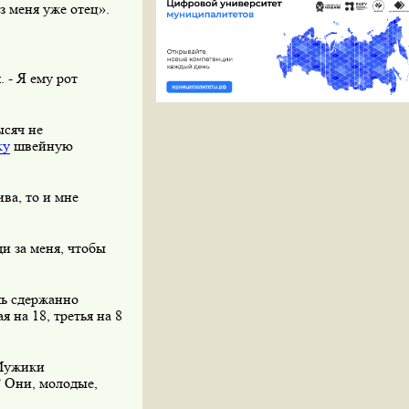
из меня уже отец».
. - Я ему рот
ысяч не
ку
швейную
ива, то и мне
и за меня, чтобы
шь сдержанно
 на 18, третья на 8
 Мужики
? Они, молодые,