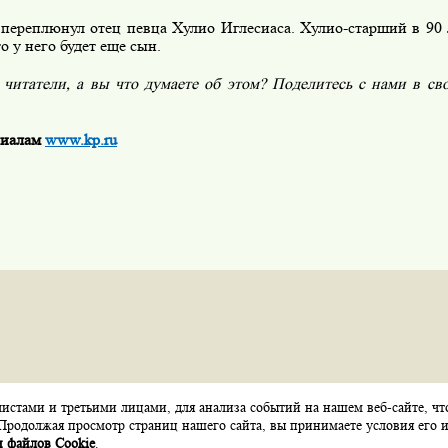
 переплюнул отец певца Хулио Иглесиаса. Хулио-старший в 90 л
то у него будет еще сын.
 читатели, а вы что думаете об этом? Поделитесь с нами в св
риалам
www.kp.ru
стами и третьими лицами, для анализа событий на нашем веб-сайте, чт
Карта сайта
Контакты
Обратная связь
Продолжая просмотр страниц нашего сайта, вы принимаете условия его и
 файлов Cookie
.