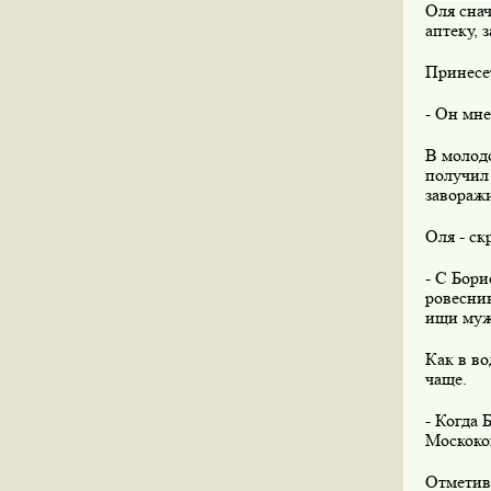
Оля снач
аптеку, 
Принесет
- Он мне
В молодо
получил 
заворажи
Оля - ск
- С Бори
ровесник
ищи мужа
Как в во
чаще.
- Когда 
Москоков
Отметив 