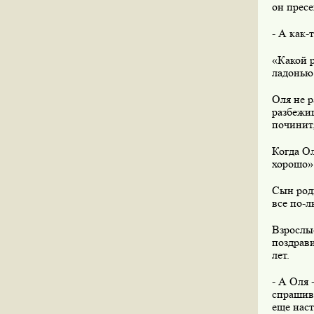
он пресе
- А как-т
«Какой р
ладонью 
Оля не р
разбежиш
починит,
Когда Ол
хорошо»
Сын роди
все по-л
Взрослые
поздрави
лет.
- А Оля 
спрашива
еще наст