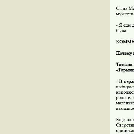
Сына Мос
мужеств
- Я еще 
была.
КОММЕ
Почему 
Татьян
«Гармон
- В нер
выбирает
неполно
родитель
маленьк
взаимнос
Еще одн
Сверстн
одинокой