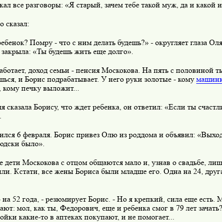
кал все разговоры: «Я старый, зачем тебе такой муж, да и какой 
о сказал:
ебенок? Помру - что с ним делать будешь?» - округляет глаза Оля
закрыла: «Ты будешь жить еще долго».
аботает, доход семьи - пенсия Москокова. На пять с половиной т
ься, и Борис подрабатывает. У него руки золотые - кому
машин
 кому печку выложит...
я сказала Борису, что ждет ребенка, он ответил: «Если ты счастл
.
лся 6 февраля. Борис привез Олю из роддома и объявил: «Выход
юдски было».
 дети Москокова с отцом общаются мало и, узнав о свадьбе, ли
ли. Кстати, все жены Бориса были младше его. Одна на 24, другая
- на 52 года, - резюмирует Борис. - Но я крепкий, сила еще есть.
ют: мол, как ты, Федорович, еще и ребенка смог в 79 лет зачать
ойки какие-то в аптеках покупают, и не помогает...