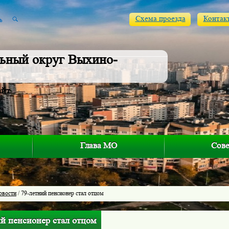
Схема проезда
Контак
ьный округ Выхино-
айт
Глава МО
Сове
овости
/ 79-летний пенсионер стал отцом
ий пенсионер стал отцом