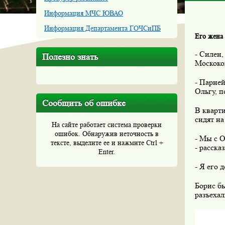
Информация МЧС ЮВАО
Информация Департамента ГОЧСиПБ
Его жена 
- Силен,
Полезно знать
Москоков
- Парней
Ольгу, 
Сообщить об ошибке
В кварт
сидят на
На сайте работает система проверки
ошибок. Обнаружив неточность в
- Мы с О
тексте, выделите ее и нажмите Ctrl +
- расска
Enter.
- Я его 
Борис бы
разъехал