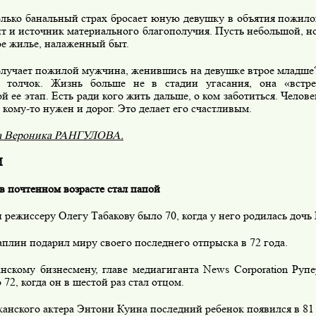
олько банальный страх бросает юную девушку в объятия пожил
т и источник материального благополучия. Пусть небольшой, н
ое жилье, налаженный быт.
олучает пожилой мужчина, женившись на девушке втрое младше?
толчок. Жизнь больше не в стадии угасания, она «встреп
й ее этап. Есть ради кого жить дальше, о ком заботиться. Челов
 кому-то нужен и дорог. Это делает его счастливым.
а Вероника РАНГУЛОВА.
И
в почтенном возрасте стал папой
 режиссеру Олегу Табакову было 70, когда у него родилась дочь
плин подарил миру своего последнего отпрыска в 72 года.
нскому бизнесмену, главе медиагиганта News Corporation Руп
 72, когда он в шестой раз стал отцом.
анского актера Энтони Куина последний ребенок появился в 81 