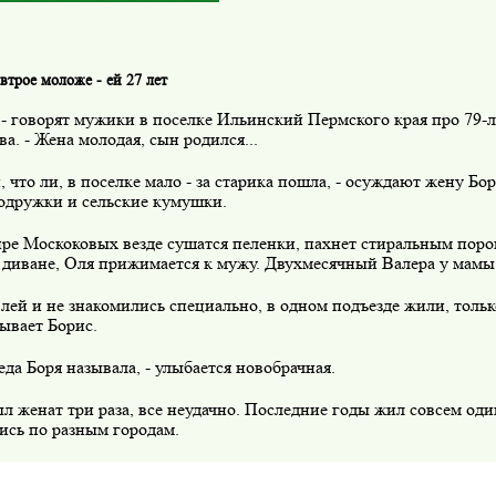
втрое моложе - ей 27 лет
 - говорят мужики в поселке Ильинский Пермского края про 79-
а. - Жена молодая, сын родился...
, что ли, в поселке мало - за старика пошла, - осуждают жену Бо
подружки и сельские кумушки.
ире Москоковых везде сушатся пеленки, пахнет стиральным по
 диване, Оля прижимается к мужу. Двухмесячный Валера у мамы 
лей и не знакомились специально, в одном подъезде жили, тольк
зывает Борис.
деда Боря называла, - улыбается новобрачная.
л женат три раза, все неудачно. Последние годы жил совсем оди
ись по разным городам.