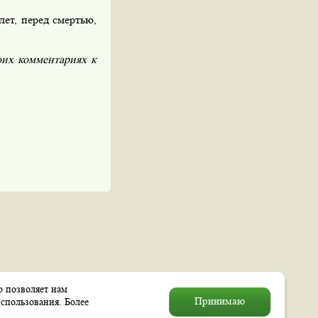
ет, перед смертью,
оих комментариях к
о позволяет нам
© 2004–2026 Муниципальное
Принимаю
спользования. Более
образование «Выхино–Жулебино»