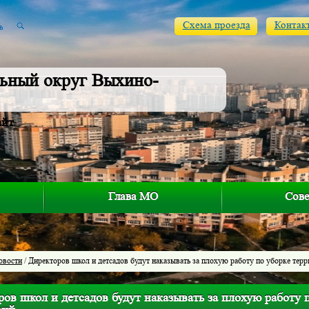
Схема проезда
Контак
ьный округ Выхино-
айт
Глава МО
Сове
овости
/ Директоров школ и детсадов будут наказывать за плохую работу по уборке тер
ов школ и детсадов будут наказывать за плохую работу 