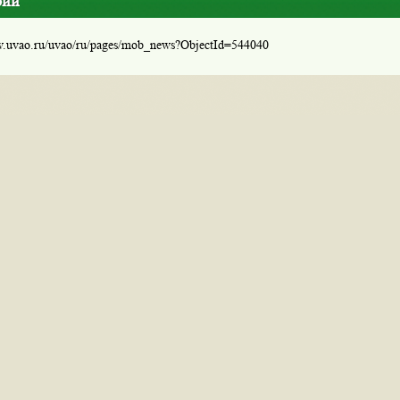
рий
w.uvao.ru/uvao/ru/pages/mob_news?ObjectId=544040