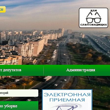
ты
т депутатов
Администрация
риторий
по уборке