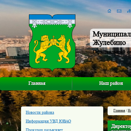
Муниципал
Жулебино
Официальный с
Главная
Наш район
Главная
/
Н
Новости района
Информация УВД ЮВАО
Директор
Прокурор разъясняет